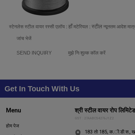
हाँ
स्टील
स्टेनलेस स्टील वायर रस्सी
एलॉय :
मटेरियल :
न्यूनतम आदेश मात्
जांच भेजें
SEND INQUIRY
मुझे निःशुल्क कॉल करें
Get In Touch With Us
Menu
श्री स्टील वायर रोप लिमिटे
GST : 27AABCS4276J1Z2
होम पेज
183 तो 185, क.ी.डी.स., खाला