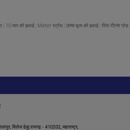
10
Meter
उच्च
रोल/रोल्स
रा :
माप की इकाई :
स्ट्रेंथ :
मूल्य की इकाई :
ग्रेड
ड
पुर, विलेज ढेकु,रायगढ़ - 410202, महाराष्ट्र,