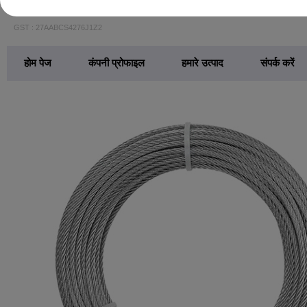
श्री स्टील वायर रोप लिमिटेड
GST : 27AABCS4276J1Z2
होम पेज
कंपनी प्रोफाइल
हमारे उत्पाद
संपर्क करें