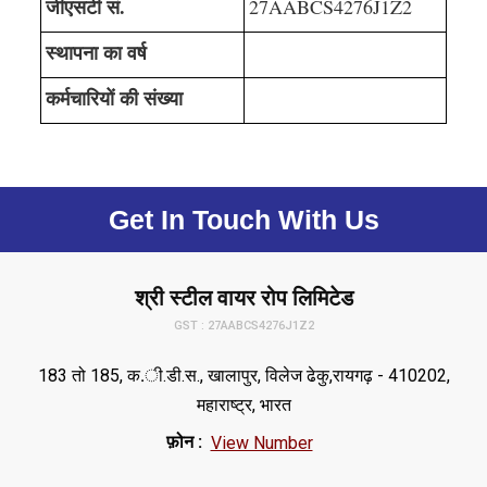
जीएसटी सं.
27AABCS4276J1Z2
स्थापना का वर्ष
कर्मचारियों की संख्या
Get In Touch With Us
श्री स्टील वायर रोप लिमिटेड
GST : 27AABCS4276J1Z2
183 तो 185, क.ी.डी.स., खालापुर, विलेज ढेकु,रायगढ़ - 410202,
महाराष्ट्र, भारत
फ़ोन :
View Number