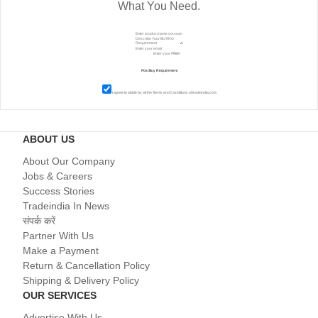
What You Need.
I agree to abide by all the
Terms and Conditions
of tradeindia.com
ABOUT US
About Our Company
Jobs & Careers
Success Stories
Tradeindia In News
संपर्क करें
Partner With Us
Make a Payment
Return & Cancellation Policy
Shipping & Delivery Policy
OUR SERVICES
Advertise With Us